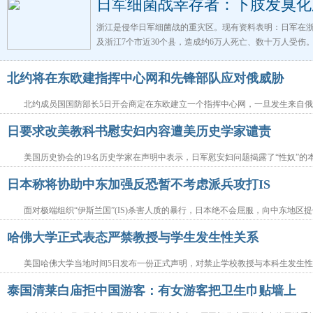
日军细菌战幸存者：下肢发臭化
浙江是侵华日军细菌战的重灾区。现有资料表明：日军在浙
及浙江7个市近30个县，造成约6万人死亡、数十万人受伤
北约将在东欧建指挥中心网和先锋部队应对俄威胁
北约成员国国防部长5日开会商定在东欧建立一个指挥中心网，一旦发生来自
日要求改美教科书慰安妇内容遭美历史学家谴责
美国历史协会的19名历史学家在声明中表示，日军慰安妇问题揭露了“性奴”的
日本称将协助中东加强反恐暂不考虑派兵攻打IS
面对极端组织“伊斯兰国”(IS)杀害人质的暴行，日本绝不会屈服，向中东地区
哈佛大学正式表态严禁教授与学生发生性关系
美国哈佛大学当地时间5日发布一份正式声明，对禁止学校教授与本科生发生
泰国清莱白庙拒中国游客：有女游客把卫生巾贴墙上