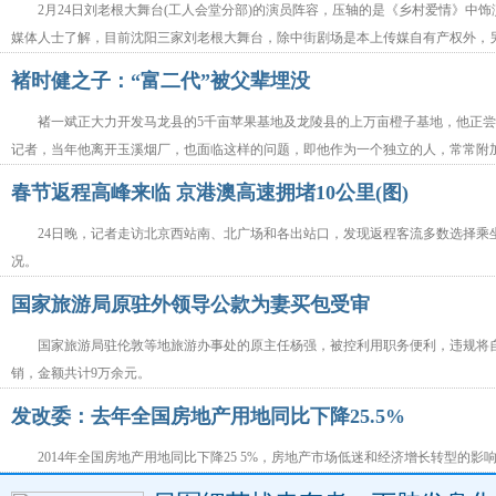
2月24日刘老根大舞台(工人会堂分部)的演员阵容，压轴的是《乡村爱情》中饰
媒体人士了解，目前沈阳三家刘老根大舞台，除中街剧场是本上传媒自有产权外，
褚时健之子：“富二代”被父辈埋没
褚一斌正大力开发马龙县的5千亩苹果基地及龙陵县的上万亩橙子基地，他正
记者，当年他离开玉溪烟厂，也面临这样的问题，即他作为一个独立的人，常常附
春节返程高峰来临 京港澳高速拥堵10公里(图)
24日晚，记者走访北京西站南、北广场和各出站口，发现返程客流多数选择乘
况。
国家旅游局原驻外领导公款为妻买包受审
国家旅游局驻伦敦等地旅游办事处的原主任杨强，被控利用职务便利，违规将
销，金额共计9万余元。
发改委：去年全国房地产用地同比下降25.5%
2014年全国房地产用地同比下降25 5%，房地产市场低迷和经济增长转型的影