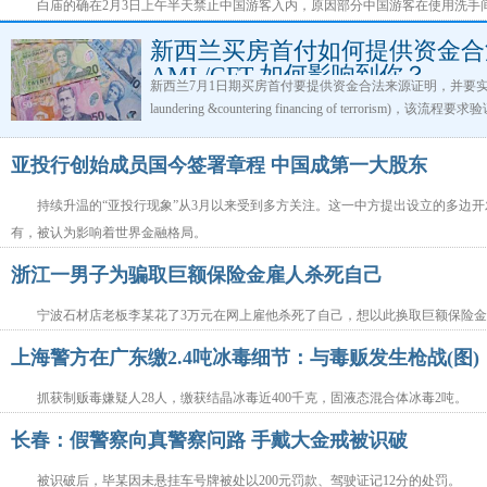
白庙的确在2月3日上午半天禁止中国游客入内，原因部分中国游客在使用洗手
新西兰买房首付如何提供资金合
AML/CFT 如何影响到你？
新西兰7月1日期买房首付要提供资金合法来源证明，并要实施反洗钱流
laundering &countering financing of terror
可能会影响到广大从海外过来的买房客人。近日内政部在奥
洗钱”路演。AML/CFT 如何影响到你？
亚投行创始成员国今签署章程 中国成第一大股东
持续升温的“亚投行现象”从3月以来受到多方关注。这一中方提出设立的多边
有，被认为影响着世界金融格局。
浙江一男子为骗取巨额保险金雇人杀死自己
宁波石材店老板李某花了3万元在网上雇他杀死了自己，想以此换取巨额保险
上海警方在广东缴2.4吨冰毒细节：与毒贩发生枪战(图)
抓获制贩毒嫌疑人28人，缴获结晶冰毒近400千克，固液态混合体冰毒2吨。
长春：假警察向真警察问路 手戴大金戒被识破
被识破后，毕某因未悬挂车号牌被处以200元罚款、驾驶证记12分的处罚。