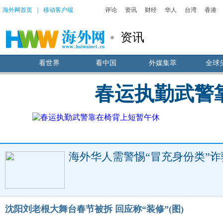
海外网首页
｜
移动客户端
评论
资讯
财经
华人
台湾
香港
资讯
看世界
看中国
外媒集萃
全球
春运执勤武警
海外华人需警惕“冒充身份类”诈
沈阳刘老根大舞台春节被拆 回应称“装修”(图)