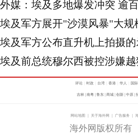
外媒：埃及多地爆发冲突 逾
埃及军方展开"沙漠风暴"大
埃及军方公布直升机上拍摄的
埃及前总统穆尔西被控涉嫌越狱
评论
|
时政
|
台湾
|
香港
|
华人
|
国际
吉林
|
南粤
|
鲁东
|
商城
|
创新
|
中原
|
网站地图
｜
关于海外网
｜
广告服务
｜
海外网版权所有