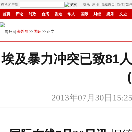
移动客户端
登录
|
注册
|
收藏首页
|
简体
|
繁
首页
评论
时政
台湾
香港
华人
国际
财经
娱乐
文史
招商
县域
环保
创投
成渝
移民
书画
IP电视
华商
纸媒
海外网
>>
国际
>> 正文
埃及暴力冲突已致81
2013年07月30日15:2