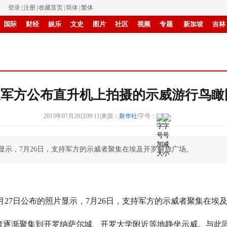
登录
|
注册
|
收藏首页
|
简体
|
繁体
国际
财经
娱乐
文史
图片
社区
视频
专题
新加坡
吉林
书画
IP电视
华商
纸媒
滚动
及军方公布直升机上拍摄的示威游行鸟瞰
2013年07月28日09:11
|
来源：
新华社
|
字号：
片显示，7月26日，支持军方的示威者聚集在埃及开罗解放广场。
7日公布的照片显示，7月26日，支持军方的示威者聚集在埃
逐渐聚集到开罗纳萨尔城、开罗大学附近等地静坐示威。与此