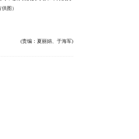
方供图）
(责编：夏丽娟、于海军)