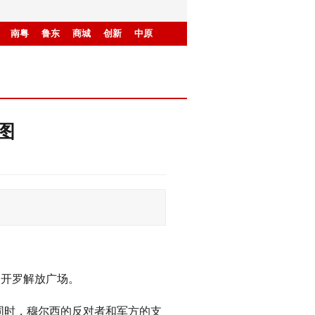
南粤
鲁东
商城
创新
中原
图
及开罗解放广场。
同时，穆尔西的反对者和军方的支