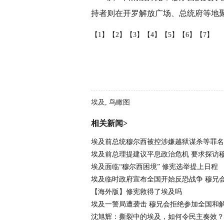
持者则在开罗解放广场、总统府等地
【1】
【2】
【3】
【4】
【5】
【6】
【7】
埃及, 鸟瞰图
相关新闻>
埃及前总统穆尔西被控涉嫌越狱谋杀等罪名 
埃及前总理提建议平息政治危机 要求探访
埃及面临“穆尔西困境” 修宪选举提上日程
埃及临时政府宣布全国开始反恐战争 穆兄
【海外版】修宪救得了埃及吗
埃及一警局遭袭击 穆兄会拒绝参加全国和
沈旭辉：撕裂中的埃及，如何令民主奏效？