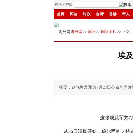
移动客户端
首页
评论
时政
台湾
香港
华人
招商
县域
环保
创投
成渝
移民
海外网
>>
国际
>>
国际图片
>> 正文
埃
摘要：这张埃及军方7月27日公布的照
这张埃及军方7月2
从26日清晨开始，穆尔西的支持者