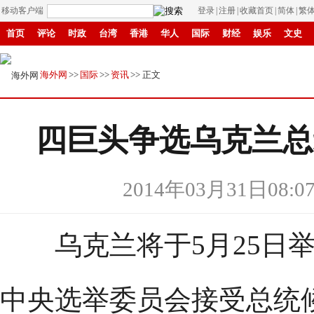
移动客户端
登录
|
注册
|
收藏首页
|
简体
|
繁
首页
评论
时政
台湾
香港
华人
国际
财经
娱乐
文史
招商
县域
环保
创投
成渝
移民
书画
IP电视
华商
纸媒
海外网
>>
国际
>>
资讯
>> 正文
四巨头争选乌克兰总
2014年03月31日08:0
乌克兰将于5月25日举
中央选举委员会接受总统