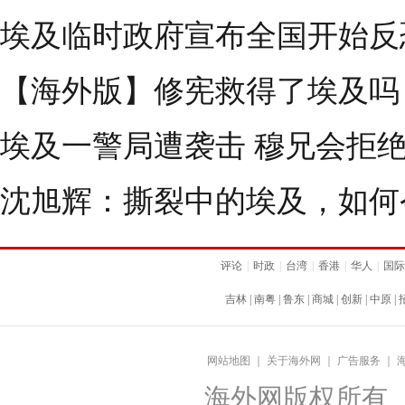
埃及临时政府宣布全国开始反
【海外版】修宪救得了埃及吗
埃及一警局遭袭击 穆兄会拒
沈旭辉：撕裂中的埃及，如何
评论
|
时政
|
台湾
|
香港
|
华人
|
国际
吉林
|
南粤
|
鲁东
|
商城
|
创新
|
中原
|
网站地图
｜
关于海外网
｜
广告服务
｜
海外网版权所有