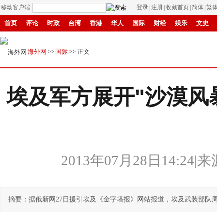
移动客户端
登录
|
注册
|
收藏首页
|
简体
|
繁
首页
评论
时政
台湾
香港
华人
国际
财经
娱乐
文史
招商
县域
环保
创投
成渝
移民
书画
IP电视
华商
纸媒
海外网
>>
国际
>> 正文
埃及军方展开"沙漠风
2013年07月28日14:24
|
来
摘要：据俄新网27日援引埃及《金字塔报》网站报道，埃及武装部队