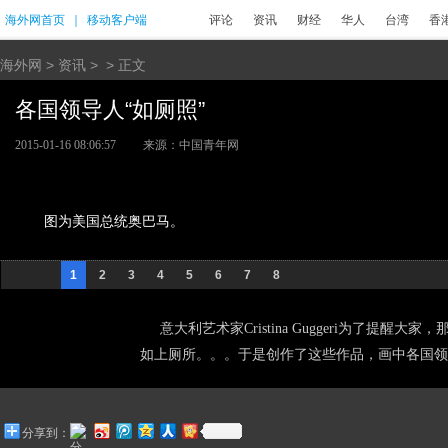
海外网首页
｜
移动客户端
评论
资讯
财经
华人
台湾
香
海外网
>
资讯
> > 正文
各国领导人“如厕照”
2015-01-16 08:06:57
来源：中国青年网
图为美国总统奥巴马。
1
2
3
4
5
6
7
8
意大利艺术家Cristina Guggeri为了提
如上厕所。。。于是创作了这些作品，画中各国
分享到：