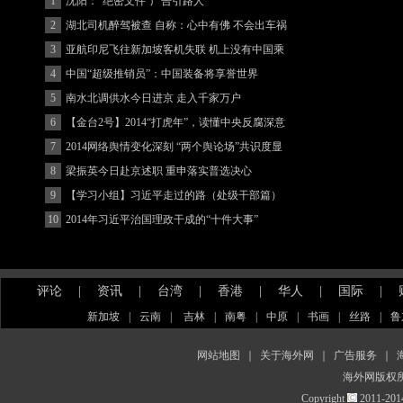
1
沈阳：“绝密文件”广告引路人
2
湖北司机醉驾被查 自称：心中有佛 不会出车祸
(图)
3
亚航印尼飞往新加坡客机失联 机上没有中国乘
客
4
中国“超级推销员”：中国装备将享誉世界
5
南水北调供水今日进京 走入千家万户
6
【金台2号】2014“打虎年”，读懂中央反腐深意
7
2014网络舆情变化深刻 “两个舆论场”共识度显
著增强
8
梁振英今日赴京述职 重申落实普选决心
9
【学习小组】习近平走过的路（处级干部篇）
10
2014年习近平治国理政干成的“十件大事”
评论
|
资讯
|
台湾
|
香港
|
华人
|
国际
|
新加坡
|
云南
|
吉林
|
南粤
|
中原
|
书画
|
丝路
|
鲁
网站地图
｜
关于海外网
｜
广告服务
｜
海外网版权
Copyright
2011-2014 