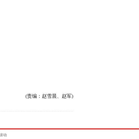
(责编：赵雪晨、赵军)
滚动