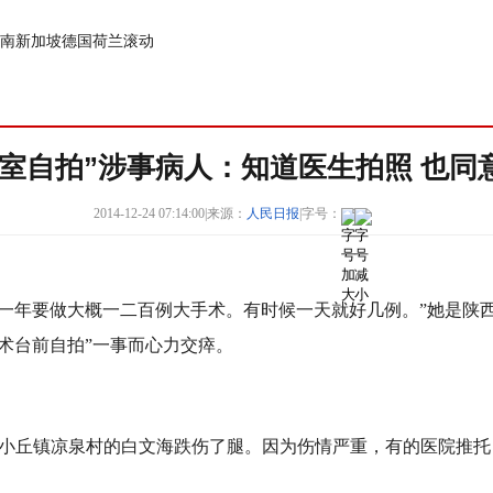
南
新加坡
德国
荷兰
滚动
术室自拍”涉事病人：知道医生拍照 也同
2014-12-24 07:14:00
|
来源：
人民日报
|
字号：
年要做大概一二百例大手术。有时候一天就好几例。”她是陕
术台前自拍”一事而心力交瘁。
小丘镇凉泉村的白文海跌伤了腿。因为伤情严重，有的医院推托