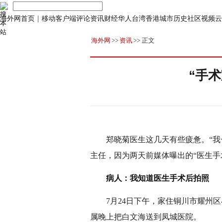
海外网首页
｜
移动客户端
评论
资讯
财经
华人
台湾
香港
城市
历史
社区
视频
云
海外网
>>
资讯
>> 正文
“手
郑晓菊医生这几天有些疲惫。“我一
主任，因为两天前媒体曝出的“医生手
病人：我知道医生手术后拍照
7月24日下午，家住铜川市耀州区
属晚上把白文海送到凤城医院。