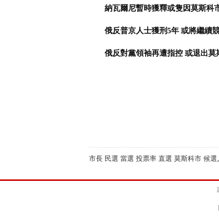
納瓦爾尼暫時獲釋或隻因莫斯科
俄反普京人士獲刑5年 或將繼續
俄反對黨領袖再遭指控 或退出莫
市長 民選 當選 投票率 直選 莫斯科市 候