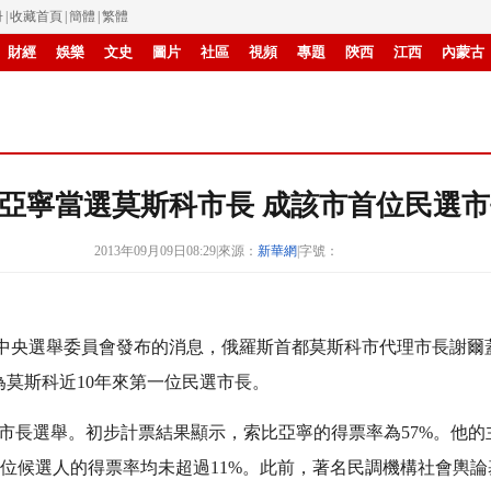
冊
|
收藏首頁
|
簡體
|
繁體
財經
娛樂
文史
圖片
社區
視頻
專題
陝西
江西
內蒙古
滾動
亞寧當選莫斯科市長 成該市首位民選市
2013年09月09日08:29
|
來源：
新華網
|
字號：
中央選舉委員會發布的消息，俄羅斯首都莫斯科市代理市長謝爾蓋
莫斯科近10年來第一位民選市長。
市長選舉。初步計票結果顯示，索比亞寧的得票率為57%。他
4位候選人的得票率均未超過11%。此前，著名民調機構社會輿論