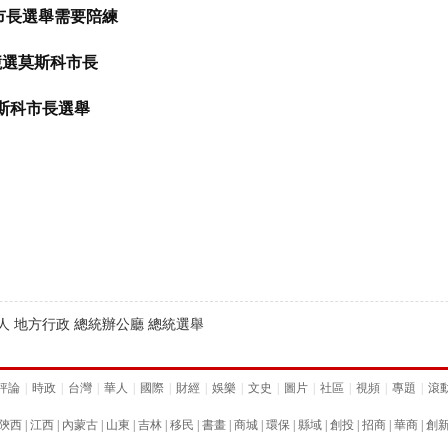
市長選舉需要陪練
競選莫斯科市長
斯科市長選舉
選人 地方行政 總統辦公廳 總統選舉
評論
|
時政
|
台灣
|
華人
|
國際
|
財經
|
娛樂
|
文史
|
圖片
|
社區
|
視頻
|
專題
|
滾
陝西
|
江西
|
內蒙古
|
山東
|
吉林
|
移民
|
書畫
|
商城
|
環保
|
縣域
|
創投
|
招商
|
華商
|
創