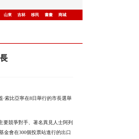
山東
吉林
移民
書畫
商城
長
·索比亞寧在8日舉行的市長選舉
的主要競爭對手、著名異見人士阿列
基金會在300個投票站進行的出口