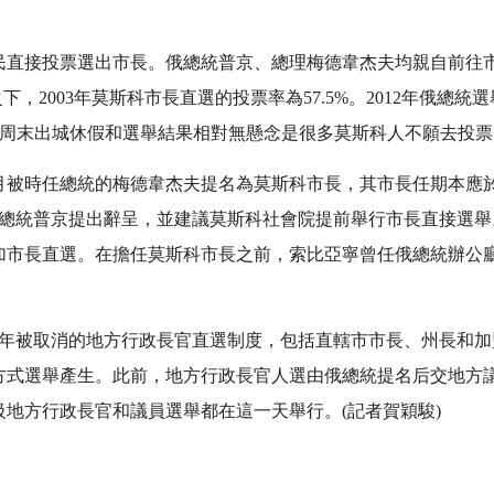
市民直接投票選出市長。俄總統普京、總理梅德韋杰夫均親自前往
下，2003年莫斯科市長直選的投票率為57.5%。2012年俄總
郁、周末出城休假和選舉結果相對無懸念是很多莫斯科人不願去投
10月被時任總統的梅德韋杰夫提名為莫斯科市長，其市長任期本應於
向總統普京提出辭呈，並建議莫斯科社會院提前舉行市長直接選舉
加市長直選。在擔任莫斯科市長之前，索比亞寧曾任俄總統辦公
2004年被取消的地方行政長官直選制度，包括直轄市市長、州長和
方式選舉產生。此前，地方行政長官人選由俄總統提名后交地方議
地方行政長官和議員選舉都在這一天舉行。(記者賀穎駿)