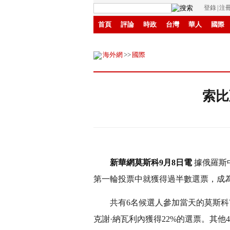
登錄
|
注
首頁
評論
時政
台灣
華人
國際
環保
縣域
創投
招商
華商
創新
海外網
>>
國際
索比
新華網莫斯科9月8日電
據俄羅斯
第一輪投票中就獲得過半數選票，成為
共有6名候選人參加當天的莫斯科
克謝·納瓦利內獲得22%的選票。其他