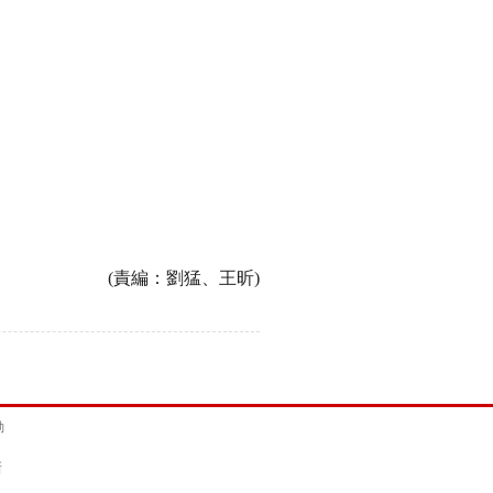
(責編：劉猛、王昕)
動
新