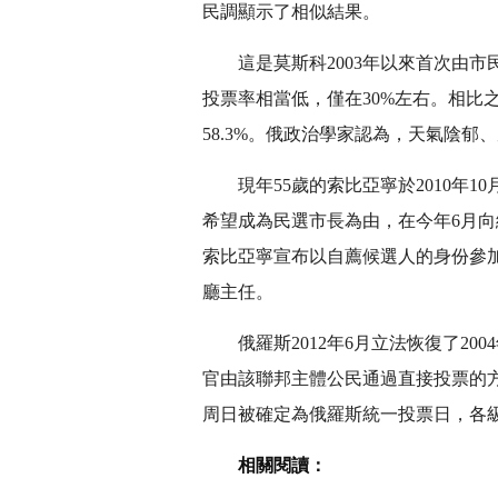
民調顯示了相似結果。
這是莫斯科2003年以來首次由
投票率相當低，僅在30%左右。相比之
58.3%。俄政治學家認為，天氣陰
現年55歲的索比亞寧於2010年
希望成為民選市長為由，在今年6月
索比亞寧宣布以自薦候選人的身份參
廳主任。
俄羅斯2012年6月立法恢復了
官由該聯邦主體公民通過直接投票的
周日被確定為俄羅斯統一投票日，各級
相關閱讀：