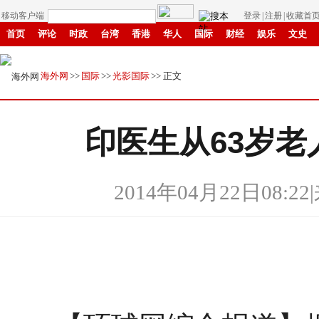
移动客户端
登录
|
注册
|
收藏首
首页
评论
时政
台湾
香港
华人
国际
财经
娱乐
文史
招商
县域
环保
创投
成渝
移民
书画
IP电视
华商
纸媒
海外网
>>
国际
>>
光影国际
>> 正文
印医生从63岁老
2014年04月22日08:22
|