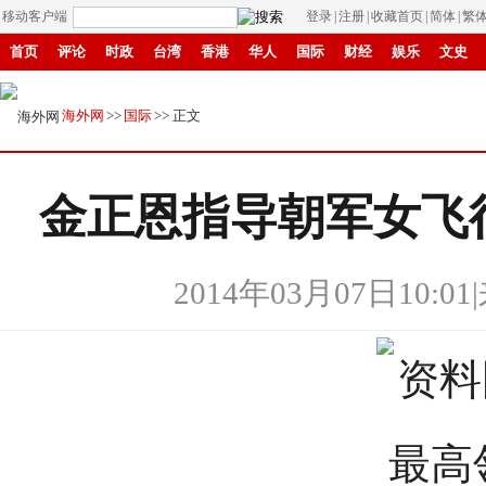
移动客户端
登录
|
注册
|
收藏首页
|
简体
|
繁
首页
评论
时政
台湾
香港
华人
国际
财经
娱乐
文史
县域
环保
创投
成渝
移民
书画
IP电视
华商
滚动
纸
海外网
>>
国际
>> 正文
金正恩指导朝军女飞行
2014年03月07日10:01
|