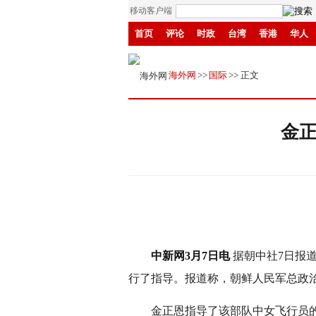
移动客户端
首页
评论
时政
台湾
香港
华人
县域
环保
创投
成渝
移民
书画
海外网
>>
国际
>> 正文
金正
中新网3月7日电
据朝中社7日报
行了指导。报道称，朝鲜人民军总政
金正恩指导了该部队中女飞行员的