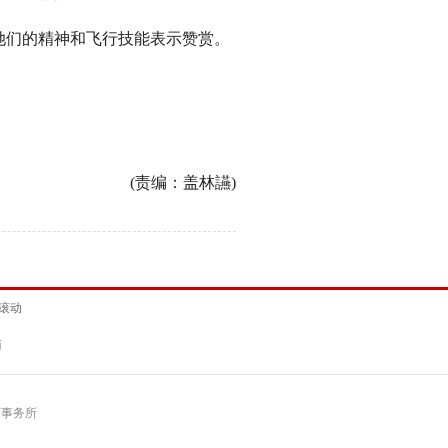
们的精神和飞行技能表示赞赏。
(责编：盖林讌)
滚动
商
师事务所