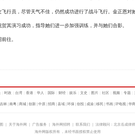
行员，尽管天气不佳，仍然成功进行了战斗飞行。金正恩对她
贺其演习成功，指导她们进一步加强训练，并与她们合影。
同前往。
论
|
时政
|
台湾
|
香港
|
华人
|
国际
|
财经
|
娱乐
|
文史
|
图片
|
社区
|
视频
|
专题
|
吉林
|
南粤
|
商城
|
创新
|
中原
|
招商
|
县域
|
环保
|
创投
|
成渝
|
移民
|
书画
|
IP电视
|
华
图
｜
关于海外网
｜
广告服务
｜
海外网招聘
｜
联系我们
｜
法律顾问：北京岳成律
海外网版权所有 ，未经书面授权禁止使用