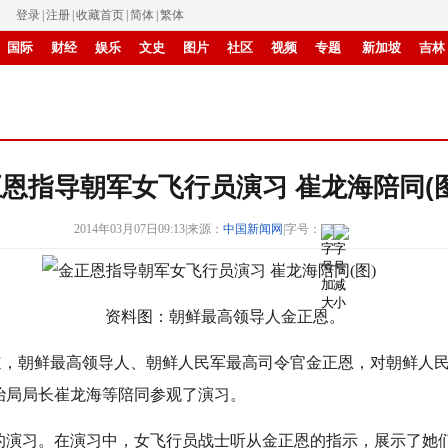
登录
|
注册
|
收藏首页
|
简体
|
繁体
国际
财经
娱乐
文史
图片
社区
视频
专题
新加坡
吉林
IP电视
华商
滚动
纸媒
恩指导朝军女飞行员演习 崔龙海陪同(图
2014年03月07日09:13
|
来源：
中国新闻网
|
字号：
资料图：朝鲜最高领导人金正恩。
道，朝鲜最高领导人、朝鲜人民军最高司令官金正恩，对朝鲜人
治局局长崔龙海等陪同参观了演习。
演习。在演习中，女飞行员战士听从金正恩的指示，展示了她