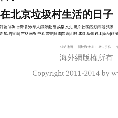
在北京垃圾村生活的日子
評論
|
咨詢
|
台灣
|
香港
|
華人
|
國際
|
財經
|
娛樂
|
文史
|
圖片
|
社區
|
視頻
|
專題
|
滾動
新加坡
|
雲南
|
吉林
|
南粵
|
中原
|
書畫
|
絲路
|
魯東
|
創投
|
成渝
|
贛鄱
|
錢江
|
食品
|
旅
網站地圖
︱
關於海外網
︱
廣告服務
︱
海外網版權所有
Copyright
2011-2014 by ww