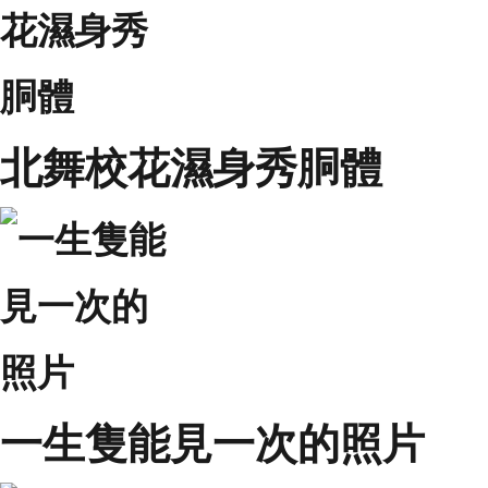
北舞校花濕身秀胴體
一生隻能見一次的照片