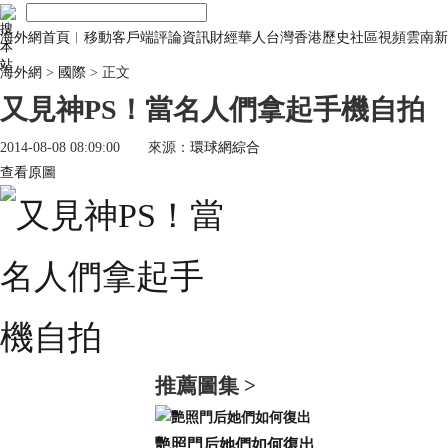
海外網首頁
︱
移動客戶端
評論
資訊
財經
華人
台灣
香港
歷史
社區
視頻
雲南
新
海外網
>
國際
> 正文
又見神PS！當名人們拿起手機自拍
2014-08-08 08:09:00
來源：
環球網綜合
查看原圖
推薦圖集 >
艷照門后她們如何復出