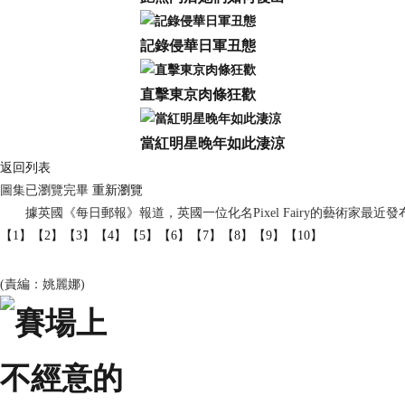
記錄侵華日軍丑態
直擊東京肉條狂歡
當紅明星晚年如此淒涼
返回列表
圖集已瀏覽完畢
重新瀏覽
據英國《每日郵報》報道，英國一位化名Pixel Fairy的藝術家最
【1】
【2】
【3】
【4】
【5】
【6】
【7】
【8】
【9】
【10】
(責編：姚麗娜)