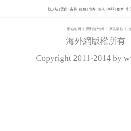
新加坡
|
雲南
|
吉林
|
紅色
|
南粵
|
魯東
|
商城
|
創新
|
中
網站地圖
︱
關於海外網
︱
廣告服務
︱
海外網版權所有
Copyright
2011-2014 by ww