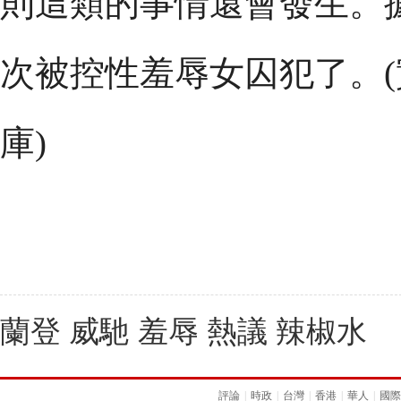
則這類的事情還會發生。
次被控性羞辱女囚犯了。(
庫)
蘭登 威馳 羞辱 熱議 辣椒水
評論
|
時政
|
台灣
|
香港
|
華人
|
國際