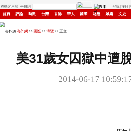
移動客戶端
手機網
登錄
|
注冊
|
首頁
評論
時政
台灣
香港
華人
國際
財經
娛樂
文史
創新
中原
招商
縣域
環保
創投
成渝
移民
書畫
贛鄱
海外網
>>
國際
>>
博覽
>> 正文
美31歲女囚獄中遭
2014-06-17 10:59:1