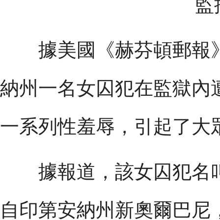
監
據美國《赫芬頓郵報》6
納州一名女囚犯在監獄內
一系列性羞辱，引起了大
據報道，該女囚犯名叫蘭登威
自印第安納州新奧爾巴尼，育