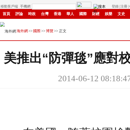
移動客戶端
手機網
登錄
|
注冊
|
首頁
評論
時政
台灣
香港
華人
國際
財經
娛樂
文史
創新
中原
招商
縣域
環保
創投
成渝
移民
書畫
贛鄱
海外網
>>
國際
>>
博覽
>> 正文
美推出“防彈毯”應對
2014-06-12 08:18:4