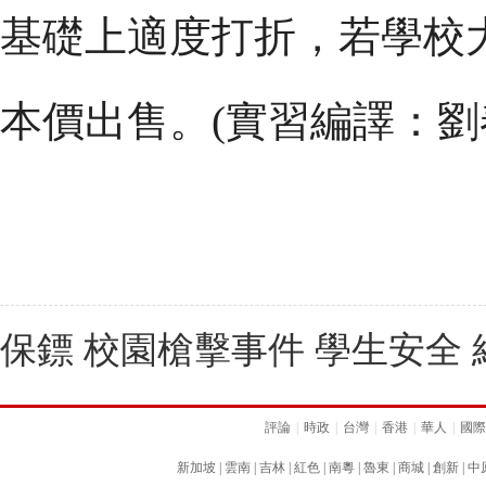
基礎上適度打折，若學校
本價出售。(實習編譯：劉
保鏢 校園槍擊事件 學生安全 
評論
|
時政
|
台灣
|
香港
|
華人
|
國際
新加坡
|
雲南
|
吉林
|
紅色
|
南粵
|
魯東
|
商城
|
創新
|
中