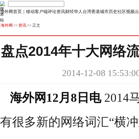
海外网首页
｜
移动客户端
评论
资讯
财经
华人
台湾
香港
城市
历史
社区
视频
云
海外网
>>
资讯
>> 正文
盘点2014年十大网络
2014-12-08 15:53:0
海外网12月8日电
201
有很多新的网络词汇“横冲