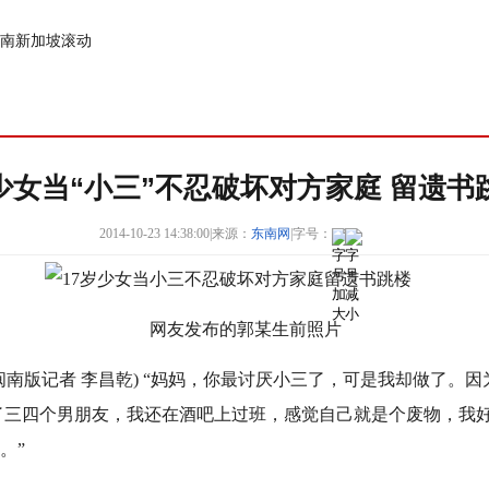
南
新加坡
滚动
岁少女当“小三”不忍破坏对方家庭 留遗书
2014-10-23 14:38:00
|
来源：
东南网
|
字号：
网友发布的郭某生前照片
闽南版记者 李昌乾) “妈妈，你最讨厌小三了，可是我却做了。
了三四个男朋友，我还在酒吧上过班，感觉自己就是个废物，我好
。”