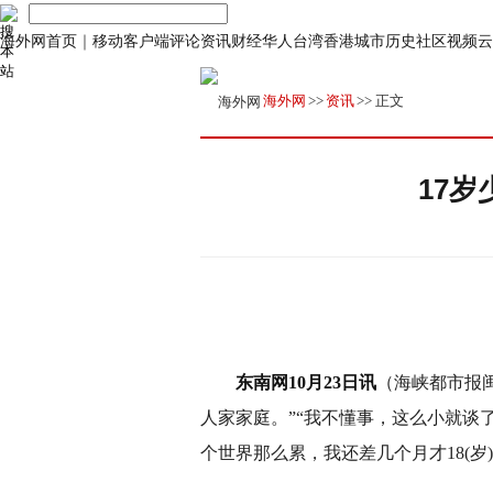
海外网首页
｜
移动客户端
评论
资讯
财经
华人
台湾
香港
城市
历史
社区
视频
云
海外网
>>
资讯
>> 正文
17
东南网10月23日讯
（海峡都市报
人家家庭。”“我不懂事，这么小就谈
个世界那么累，我还差几个月才18(岁)