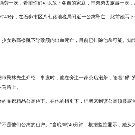
劳一次，希望你们可以放下各自的家庭，带弟弟去旅游一次，
40分，在石狮市区八七路地税局附近一公寓坠亡，此前她写下6
女系高楼跳下导致颅内出血死亡，目前已排除他杀可能。知情
民林先生介绍，事发时，他在旁边一家茶店泡茶，随着“砰”
在马路上。
晶都精品公寓跳下。在他的指引下，记者来到该公寓顶楼露台
是他们公寓的租户。“当晚9时40分许，根据监控显示，她从