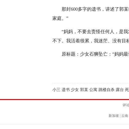
那封600多字的遗书，讲述了郭某
家庭。”
“妈妈，不要去责怪任何人，是我对
不下。我活着很累，我迷茫、没有目
原标题：少女石狮坠亡：“妈妈最讨
小三 遗书 少女 郭某 公寓 跳楼自杀 露台 
评
新加坡
|
云南