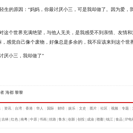
轻生的原因：“妈妈，你最讨厌小三，可是我却做了。因为爱，
这个世界充满绝望，与他人无关，是我感受不到亲情、友情和
标，感觉自己像个废物，好像总是多余的，我不应该来到这个世界
厌小三，我却做了”
死者 海都 黎黎
论
|
资讯
|
台湾
|
香港
|
华人
|
国际
|
财经
|
娱乐
|
文史
|
图片
|
社区
|
视频
|
专题
|
|
吉林
|
红色
|
南粤
|
中原
|
书画
|
丝路
|
鲁东
|
创新
|
创投
|
成渝
|
赣鄱
|
钱江
|
食品
|
IP电