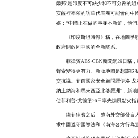
爾邦’是印度不可缺少和不可分割的
安薩裡率領的訪華代表團可能會向中國
媒：“中國正在做的事並不新鮮，他們
《印度斯坦時報》稱，在地圖爭吵發
政府開啟同中國的全新關系。
菲律賓ABS-CBN新聞網29日稱
聲索變得更有力。新版地圖是想謀取
交抗議。菲前國家安全顧問羅伊洛·戈
納土納海和馬來西亞北婆羅洲”，新
使菲利普·戈德堡26日率先煽風點火
繼菲律賓之后，越南外交部發言人黎
求中國遵守國際法和《南海各方行為