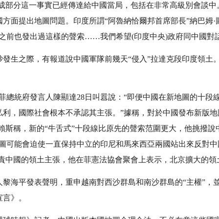
組成部分這一事實已經傳達給中國當局，包括在非常高級別會談中
方面提出地圖問題。印度所謂“阿魯納恰爾邦首席部長”納巴姆
之前也發出過這樣的聲索……我們希望(印度中央)政府同中國對
生之際，有報道說中國軍隊前幾天“侵入”拉達克段印度領土
，菲總統府發言人陳顯達28日叫囂說：“即便中國在新地圖的十
私利，國際社會根本不承認其主張。”據稱，對於中國發布新版地
賴斯稱，新的“牛舌式”十段線比原先的聲索范圍更大，他挑撥說
地圖可能會迫使一直保持中立的印尼和馬來西亞兩國站出來反對中
指責中國的領土主張，他在菲憲法協會聚會上表示，北京擴大的領
海平發表聲明，重申越南對西沙群島和南沙群島的“主權”，
宣言》。