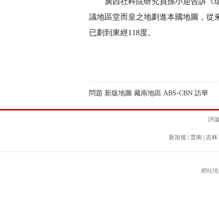
廣西社科院研究員孫小迎告訴《環球
議地區堂而皇之地劃進本國地圖，從來
已劃到東經118度。
問題 新版地圖 藏南地區 ABS-CBN 訪華
評
新加坡
|
雲南
|
吉林
網站地