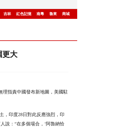
吉林
紅色記憶
南粵
魯東
商城
圍更大
無理指責中國發布新地圖，美國駐
土，印度28日對此反應強烈，印
人說：“在多個場合，‘阿魯納恰