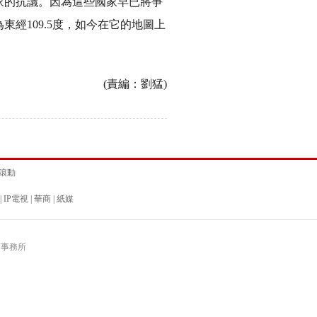
的抗議。因為這些國家早已將爭
經109.5度，如今在它的地圖上
(責編：劉猛)
滾動
|
IP電視
|
華商
|
紙媒
師事務所