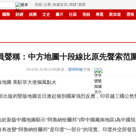
登錄
|
注冊
|
收藏首頁
|
簡體
|
繁體
國際
財經
娛樂
文史
圖片
社區
視頻
專題
新加坡
雲南
視
華商
紙媒
滾動
員聲稱：中方地圖十段線比原先聲索范
2014-06-30 08:23:00
|
來源：
環球時報
|
字號：
地圖 美駐菲大使煽風點火
出版的豎版地圖近日激起個別國家強烈反應，印菲越三國公然
新版中國地圖顯示“阿魯納恰爾邦”(即中國藏南地區)為中國領
有改變“阿魯納恰爾邦”是印度“一部分”的現實。印度外交部發言