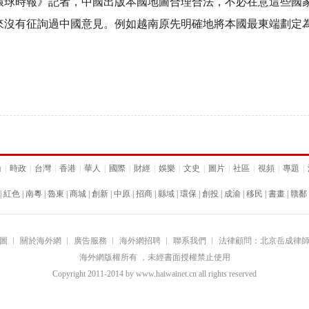
時報》記者，中國出版本國地圖合理合法，不必在意這些國家
沒有征詢過中國意見。例如越南原先明確地將本國最東端劃定為東
論
|
時政
|
台灣
|
香港
|
華人
|
國際
|
財經
|
娛樂
|
文史
|
圖片
|
社區
|
視頻
|
專題
|
|
紅色
|
南粵
|
魯東
|
商城
|
創新
|
中原
|
招商
|
縣域
|
環保
|
創投
|
成渝
|
移民
|
書畫
|
贛鄱
圖
︱
關於海外網
︱
廣告服務
︱
海外網招聘
︱
聯系我們
︱
法律顧問：北京岳成律
海外網版權所有 ，未經書面授權禁止使用
Copyright
2011-2014 by www.haiwainet.cn all rights reserved