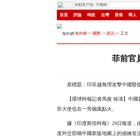
移動客戶端
手機網
首頁
評論
時政
台灣
香港
華人
中原
創投
成渝
書畫
贛鄱
IP電
海外網
>>
國際
>>
資訊
>> 正文
菲前官
原標題：印菲越無理攻擊中國豎版
【環球時報記者馬俊 候濤】中國新
菲大使也在一旁煽風點火。
據《印度斯坦時報》29日報道，由於
度外交部稱中國新版地圖上的描繪並沒